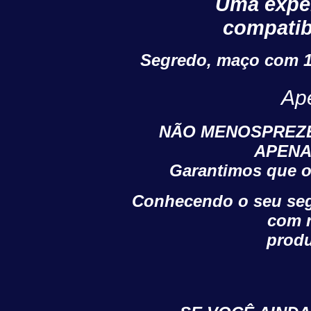
Uma expe
compatib
Segredo, maço com 17
Ape
NÃO MENOSPREZE
APENA
Garantimos que o 
Conhecendo o seu segr
com r
produ